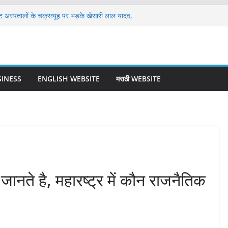
वेट अस्पतालों के चक्रव्यूह पर भड़के खेसारी लाल यादव,
की अपील
स्किन बैंकिंग’ व्यवस्था सुदृढ़ हो: राज्यसभा में सांसद
ाला एकमात्र रास्ता बदहाल, हादसे के इंतजार में रेलवे
्रवाल समाज कल्याण के 30वें ठंडे पानी के प्याऊ का
SINESS
ENGLISH WEBSITE
मराठी WEBSITE
में भी लगेंगी दो मशीनें
ा का अपहरण; कल्याण-डोंबिवली में अपहृतों का सिलसिला
े सवाल
जानते है, महारष्ट्र में कौन राजनैतिक