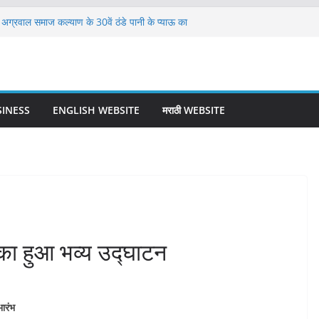
ं अग्रवाल समाज कल्याण के 30वें ठंडे पानी के प्याऊ का
ताल में भी लगेंगी दो मशीनें
टवाला स्टेशन पर यात्रियों की सुविधा के लिए भेंट कीं
तंकवाद और कट्टरपंथी विचारधारा के114 पत्रिकाओं और
और ‘स्किन बैंकिंग’ व्यवस्था सुदृढ़ हो: राज्यसभा में सांसद
SINESS
ENGLISH WEBSITE
मराठी WEBSITE
ग
ने वाला एकमात्र रास्ता बदहाल, हादसे के इंतजार में रेलवे
 का हुआ भव्य उद्घाटन
भारंभ