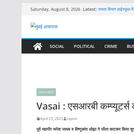
Skip
Latest:
रायता विभाग हाईस्कूल मे
Saturday, August 8, 2026
to
हुआ शुभारंभ, सेंट्रल अस्प
अग्रवाल समाज कल्याण; टि
content
व्हीलचेयर और डस्टबिन
महाराष्ट्र सरकार ने आ
डिजिटल सामग्री पर बैन
देशभर में ‘स्किन डोनेशन’ 
SOCIAL
POLITICAL
CRIME
BU
विनोद तावड़े ने उठाई मां
कल्याण रेलवे अस्पताल जा
प्रशासन?
FEATURED
Vasai : एसआरबी कम्प्यूटर्स
April 23, 2023
rajesh
पूर्व महापौर रूपेश जाधव व विष्णुकांत ओझा ने फीता काटकर किया शु